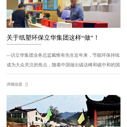
关于纸塑环保立华集团这样“做”！
---访立华集团业务总监戴惟有先生近年来，节能环保持续
成为大众关注的焦点，随着中国做出碳达峰和碳中和的国
际承诺，更是将这一趋势推向高潮。作为我国制造领域重
要的组成部分，包装行业也将把纸塑作为未来行业环保
详细信息
发...