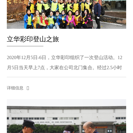
立华彩印登山之旅
2020年12月5日-6日，立华彩印组织了一次登山活动。12
月5日当天早上7点，大家在公司北门集合。经过2.5小时
后到达目的地——锅底山。锅底山在常州境内，因其形状
如锅底，故得名。到达后，导游带领大家先做了热身，一
详细信息
边...