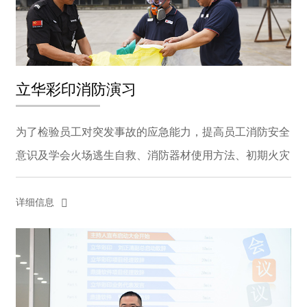
立华彩印消防演习
为了检验员工对突发事故的应急能力，提高员工消防安全
意识及学会火场逃生自救、消防器材使用方法、初期火灾
扑救处理措施等，立华彩印于2020年6月24日下午16：00-
-17: 00进行消防培训及演习。本次演习公司领导高度重...
详细信息