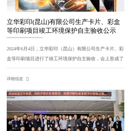
ESPAÑOL
DEUTSCH
立华彩印(昆山)有限公司生产卡片、彩盒
FRANÇAIS
等印刷项目竣工环境保护自主验收公示
글로벌
日本語
2024年6月4日，立华彩印（昆山）有限公司生产卡片、彩
ENGLISH
盒等印刷项目进行了竣工环境保护自主验收，会上形成了
中文
验收意见；根据《建设项目竣工环境保护验收暂行办法》
的有关规定。现向社会进行公示，公示如下：公示链
详细信息
接：...