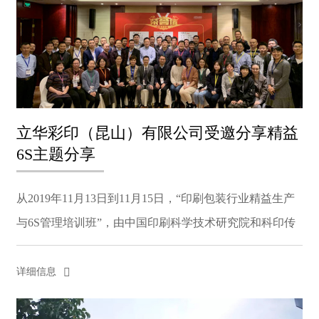
立华彩印（昆山）有限公司受邀分享精益
6S主题分享
从2019年11月13日到11月15日，“印刷包装行业精益生产
与6S管理培训班”，由中国印刷科学技术研究院和科印传
媒大力打造，在上海圣淘沙万怡酒店隆重举行。来自50多
人的近80人参加了培训纸包装公司&全国各地。我们的...
详细信息