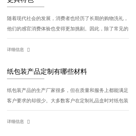
随着现代社会的发展，消费者也经历了长期的购物洗礼，
他们的感官消费体验也变得更加挑剔。因此，除了常见的
烫金和紫外线技术外，在商家与包装盒厂家的合作过程
中，是否有任何可以让整盒吸引消费者眼球的设计选择成
详细信息
为...
纸包装产品定制有哪些材料
纸包装产品的生产厂家很多，但在质量和服务上都能满足
客户要求的却很少。大多数客户在定制礼品盒时对纸包装
产品的材质不是很熟悉。这就要求纸包装产品的从业人员
对顾客进行介绍和引导，使纸包装符合顾客的心理预期
详细信息
和...