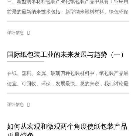
三、新型纳米材料包装产业化纸包装产品中具有工业应用
前景的最新纳米技术包括：新型纳米塑料材料、绿色环保
彩色纳米薄膜、纳米复合聚合物保鲜膜、纳米复合材料保
鲜膜等，新型纳米复合防伪变色膜和重离子微孔防伪技
详细信息
术...
国际纸包装工业的未来发展与趋势（一）
在纸、塑料、金属、玻璃四种包装材料中，纸包装产品最
便宜、可回收、环保，发展最快。总的来说，我们讨论最
多的是国内纸包装行业的发展现状和趋势。本文将为您分
析国际纸包装行业的未来发展和趋势。根据相关资料，
详细信息
公...
如何从宏观和微观两个角度使纸包装产品
更具特色