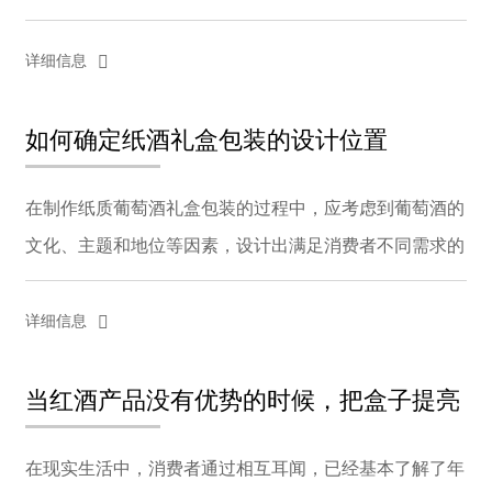
成功地吸引顾客。近年来，一些简单精致的纸质葡萄酒礼
盒越来越受到众多葡萄酒销售商的青睐。立华集团以纸
详细信息
包...
如何确定纸酒礼盒包装的设计位置
在制作纸质葡萄酒礼盒包装的过程中，应考虑到葡萄酒的
文化、主题和地位等因素，设计出满足消费者不同需求的
包装。一个成功的纸酒礼盒，其包装风格应直接符合其产
品定位，满足目标消费者的需求，符合品牌的企业理
详细信息
念。...
当红酒产品没有优势的时候，把盒子提亮
在现实生活中，消费者通过相互耳闻，已经基本了解了年