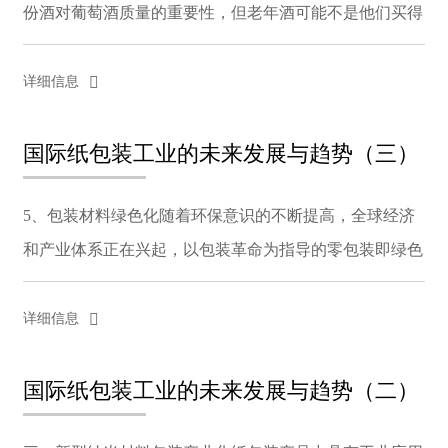
份酒对葡萄酒质量的重要性，但老年酒可能不是他们买得
起的。因此，由于他们不知道如何识别他们能消费的年份
相近的红酒，那么红葡萄酒盒是否华丽可能成为这些红
详细信息
酒...
国际纸包装工业的未来发展与趋势（三）
5、包装材料绿色化随着环保意识的不断提高，全球经济
和产业体系正在兴起，以包装革命为指导的零包装即绿色
包装理念并付诸实践。绿色产品和绿色纸包装产品将成为
热点。绿色包装是一种高科技包装。从原材料，到包装的
详细信息
设...
国际纸包装工业的未来发展与趋势（二）