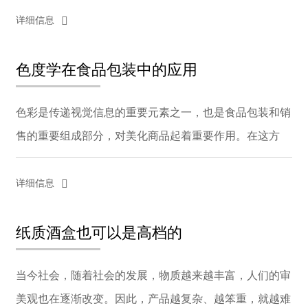
种。普通包装纸有弹性，可用于一般包装，如工艺纸、机
ESPAÑOL
详细信息
DEUTSCH
用...
FRANÇAIS
色度学在食品包装中的应用
글로벌
日本語
色彩是传递视觉信息的重要元素之一，也是食品包装和销
ENGLISH
售的重要组成部分，对美化商品起着重要作用。在这方
中文
面，食品包装的最佳颜色是什么？食品的包装颜色应具有
以下特点：（1）就行业而言，食品行业通常选择鹅黄和
详细信息
粉色...
纸质酒盒也可以是高档的
当今社会，随着社会的发展，物质越来越丰富，人们的审
美观也在逐渐改变。因此，产品越复杂、越笨重，就越难