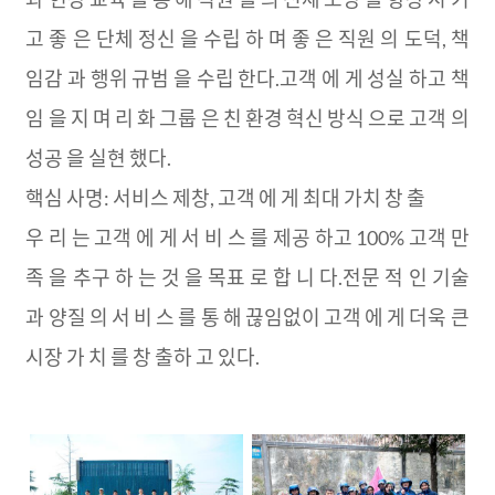
ITALIANO
ESPAÑOL
고 좋 은 단체 정신 을 수립 하 며 좋 은 직원 의 도덕, 책
DEUTSCH
임감 과 행위 규범 을 수립 한다.고객 에 게 성실 하고 책
FRANÇAIS
임 을 지 며 리 화 그룹 은 친 환경 혁신 방식 으로 고객 의
글로벌
성공 을 실현 했다.
日本語
ENGLISH
핵심 사명: 서비스 제창, 고객 에 게 최대 가치 창 출
中文
우 리 는 고객 에 게 서 비 스 를 제공 하고 100% 고객 만
족 을 추구 하 는 것 을 목표 로 합 니 다.전문 적 인 기술
과 양질 의 서 비 스 를 통 해 끊임없이 고객 에 게 더욱 큰
시장 가 치 를 창 출하 고 있다.