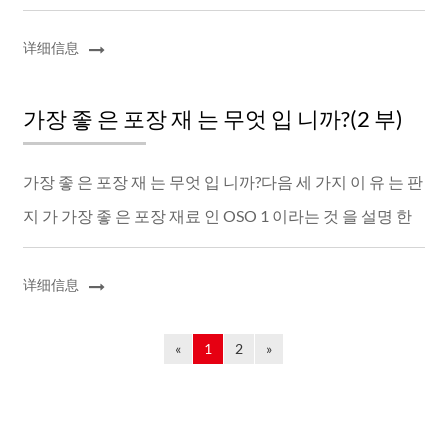
토론 을 멈 춘 적 이 없다.데이터 에 따 르 면 전 세계 미용 산
업 은 매년 1200 억 개의 포...
详细信息
가장 좋 은 포장 재 는 무엇 입 니까?(2 부)
가장 좋 은 포장 재 는 무엇 입 니까?다음 세 가지 이 유 는 판
지 가 가장 좋 은 포장 재료 인 OSO 1 이라는 것 을 설명 한
다.판지 포장 을 회수 할 수 있 는 또 다른 장점 은 회수 가능
성 이다.소비자 에 게 는 조작...
详细信息
«
1
2
»