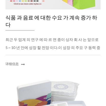
ITALIANO
ESPAÑOL
DEUTSCH
식품 과 음료 에 대한 수요 가 계속 증가 하
FRANÇAIS
다
글로벌
日本語
최근 두 업계 의 연구 에 따 르 면 종이 상자 회 사 는 앞으로
ENGLISH
5 ~ 10 년 안에 성장 할 전망 이다.이 성장 의 주요 구 동력 중
中文
하 나 는 식품 과 음료 포장 의 성장 에서 나 올 것 이다.콘 세
이 프 분석 회사 (Konce...
详细信息