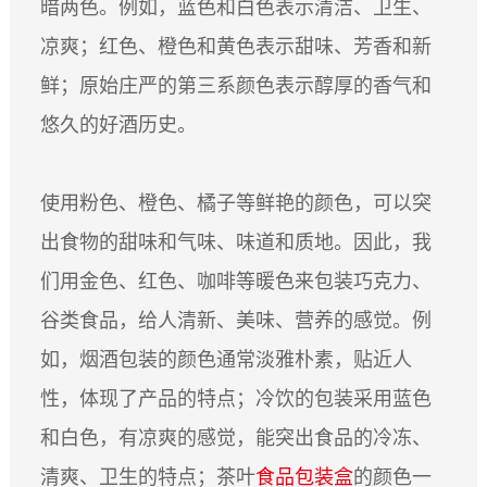
暗两色。例如，蓝色和白色表示清洁、卫生、
ESPAÑOL
凉爽；红色、橙色和黄色表示甜味、芳香和新
DEUTSCH
鲜；原始庄严的第三系颜色表示醇厚的香气和
FRANÇAIS
悠久的好酒历史。
글로벌
日本語
ENGLISH
使用粉色、橙色、橘子等鲜艳的颜色，可以突
中文
出食物的甜味和气味、味道和质地。因此，我
们用金色、红色、咖啡等暖色来包装巧克力、
谷类食品，给人清新、美味、营养的感觉。例
如，烟酒包装的颜色通常淡雅朴素，贴近人
性，体现了产品的特点；冷饮的包装采用蓝色
和白色，有凉爽的感觉，能突出食品的冷冻、
清爽、卫生的特点；茶叶
食品包装盒
的颜色一