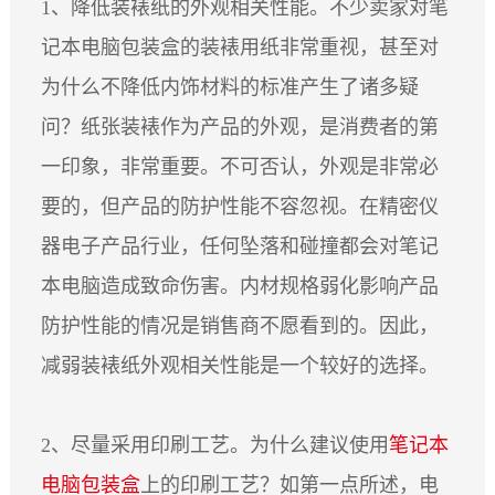
1、降低装裱纸的外观相关性能。不少卖家对笔
ESPAÑOL
记本电脑包装盒的装裱用纸非常重视，甚至对
DEUTSCH
为什么不降低内饰材料的标准产生了诸多疑
FRANÇAIS
问？纸张装裱作为产品的外观，是消费者的第
글로벌
日本語
一印象，非常重要。不可否认，外观是非常必
ENGLISH
要的，但产品的防护性能不容忽视。在精密仪
中文
器电子产品行业，任何坠落和碰撞都会对笔记
本电脑造成致命伤害。内材规格弱化影响产品
防护性能的情况是销售商不愿看到的。因此，
减弱装裱纸外观相关性能是一个较好的选择。
2、尽量采用印刷工艺。为什么建议使用
笔记本
电脑包装盒
上的印刷工艺？如第一点所述，电